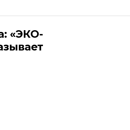
: «ЭКО-
азывает