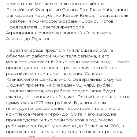
заместитель Министра сельского хозяйства
Российской Федерации Оксана Лут, Глава Кабардино-
Балкарской Республики Казбек Коков, Председатель
Правления АО «Россельхозбанк» Борис Листов и
Председатель Совета директоров
Агропромышленного холдинга «ЭКО-культура»
Александр Рудаков.
Первая очередь предприятия площадью 37,6 га
обеспечит работой 461 жителя региона, а его
мощность составит 19,2 тыс. тонн томатов в год. Новое
производство позволит круглогодично снабжать
российскими томатами население Северо-
Кавказского и Центрального федеральных округов.
Бюджет проекта 1-й очереди – 9,2 млрд. рублей.
Предполагается, что работа предприятия будет
ежегодно приносить в бюджет Республики налогов на
сумму около 223 млн. рублей. В дальнейшем
планируется расширение территории тепличного
комплекса «Чегем Агро» до 100 га и его выход на
производство 51 тыс. тонн томатов в год. Число
рабочих мест будет увеличено до более чем 1200, а
приток дополнительных доходов в бюджет региона