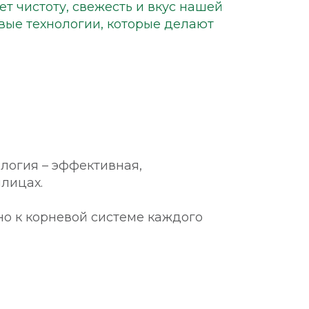
т чистоту, свежесть и вкус нашей
вые технологии, которые делают
логия – эффективная,
плицах.
о к корневой системе каждого