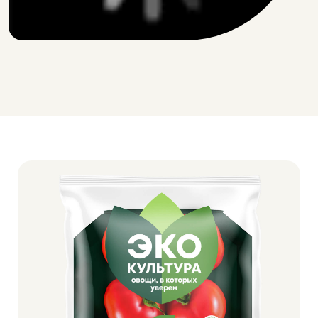
450 г
600 г
ПРОВАНС
Томаты среднеплодные круглые
красные
Тотально красный — насыщенный, яркий цвет,
который говорит о спелости и богатстве вкуса
Совершенно вкусный — гармоничное сочетание
сладости и лёгкой кислинки, как у самых лучших
сортов
Нежная кожица — тонкая, но прочная, приятная
в салатах и закусках
Ароматный — настоящий запах лета, который
наполнит ваши блюда свежестью
Красивый гибрид — ровные, аппетитные плоды,
которые станут украшением любого стола
Сочная мякоть — обладающая нежной, бархатистой
текстурой