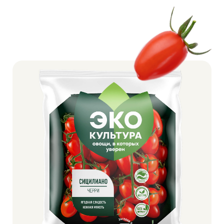
канапе, закусках и даже в десертах
Оригинальная форма — выглядит интереснее
других томатов
Огненно-красный цвет черри как закат
над вулканом. Его глянцевый блеск
и сладкий, насыщенный вкус
напоминают о сицилийской страсти —
яркой, сочной и без компромиссов