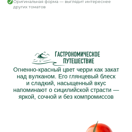
удовольствие в каждом черри
Удобная упаковка — берите с собой, добавляйте
в блюда или наслаждайтесь просто так
Насыщенный вкус — томат для тех, кто ценит
естественную сладость
Отборные томаты, собранные в пик зрелости
Натуральная сладость — деликатный баланс
сахаров и кислинки в каждом плоде
Сочные и сладкие ягоды черри
напоминают о тех самых помидорках,
что растут на южных склонах гор —
искренних, полных вкуса и солнца