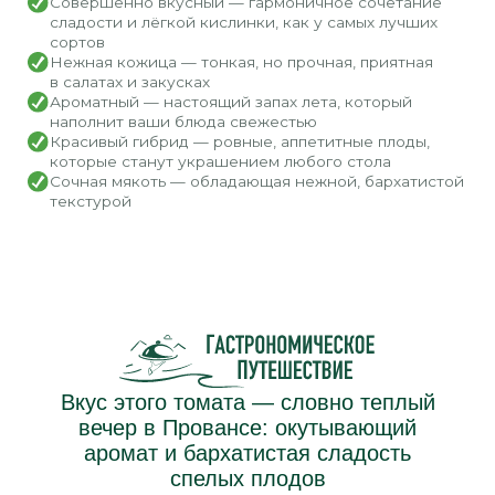
200 г
200/250 г
200/250 г
500 г
СИЦИЛИАНО
Томаты черри сливовидные
красные
Яркий и сладкий — насыщенный вкус, природная
сахарная сладость
Блеск и сладость — идеально ровные плоды
с зеркальным глянцем и бесподобным вкусом
Сладкий насыщенный вкус — без кислинки, только
чистая сладость и аромат
Для блестящих блюд — идеальны в свежих салатах,