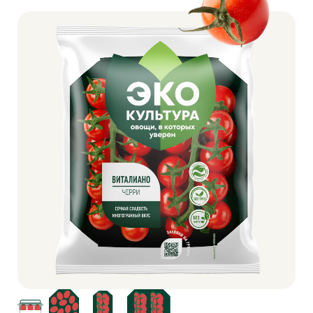
385 г