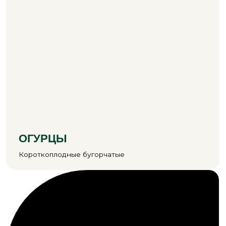
тепличных комплексов
с системой контроля климата, полива и питания
растений
В 2024 году тепличные комплексы
«ЭКО-культура» прошли проверку
АНО «Роскачество» и получили знак
«Зелёный эталон», подтверждающий
улучшенные характеристики