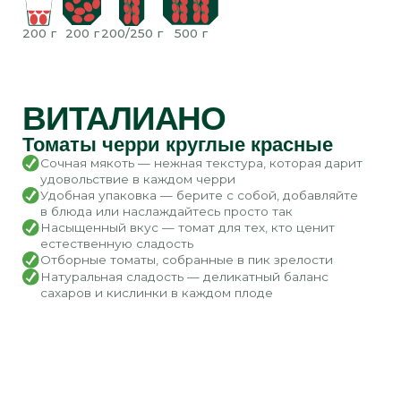
СПЛЭШ
Огурцы короткоплодные гладкие
Аромат настоящего лета — пахнет солнцем
и утренней росой
Сладковатый вкус — как у бабушкиных огурцов
с огорода
Идеальный хруст — будто только что сорвали
с грядки
Сочная мякоть — насыщенный вкус и освежающая
влага в каждом укусе
Нежная кожица — тонкая и мягкая, не требует
очистки
Огурец будто только что сорван
с грядки: короткий, гладкий, сочный,
с хрустом, который звучит
как комплимент