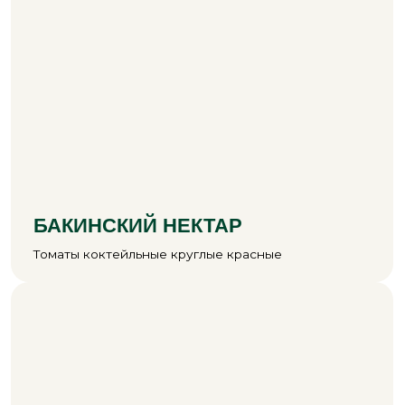
до готовой продукции
Отсутствие
нитратов
и ГМО
на уровне производственных стандартов
Биологическая
защита растений
от вредителей и естественное
опыление шмелями
Стабильный вкус за счёт
автоматизированных