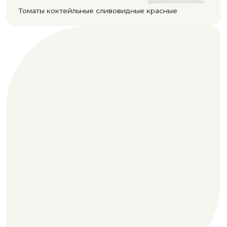
СЕВИЛЬЯ
Томаты черри круглые жёлтые