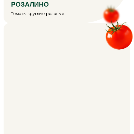
СЛАДКОЕ АССОРТИ 2 В 1
Микс красных и жёлтых томатов черри