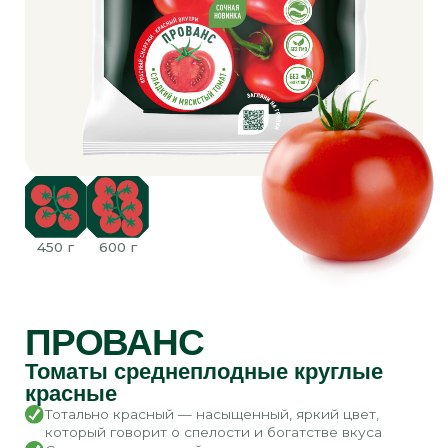
Вкус этого томата — словно теплый
вечер в Провансе: окутывающий
аромат и бархатистая сладость
спелых плодов