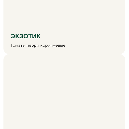
СЛАДКОЕ АССОРТИ 3 В 1
Микс красных, жёлтых
и коричневых томатов черри