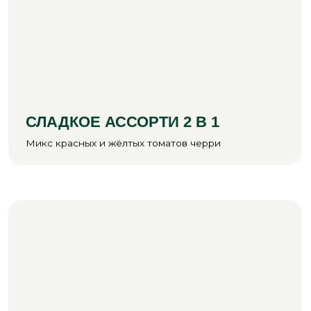
КАЧЕСТВО БЕЗ
КОМПРОМИССОВ
Выращиваем отборные сорта овощей,
которыми гордимся
Многоступенчатый
контроль качества
на каждом этапе — от условий выращивания