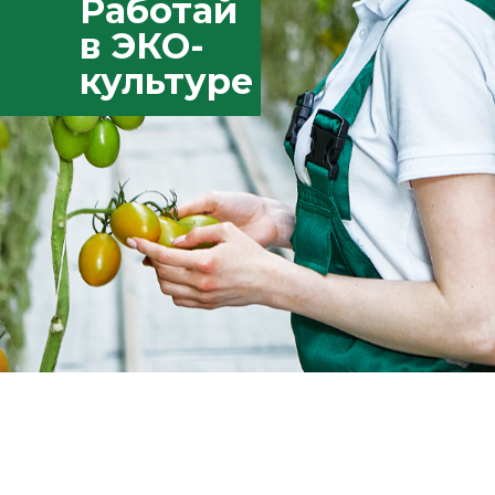
Работай
в ЭКО-
культуре